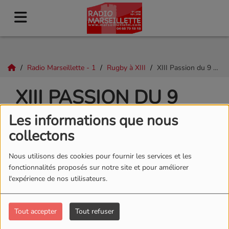
Radio Marseillette - 1
Rugby à XIII
XIII Passion du 9 décembre
XIII PASSION DU 9
DÉCEMBRE
Les informations que nous
collectons
Nous utilisons des cookies pour fournir les services et les
fonctionnalités proposés sur notre site et pour améliorer
l'expérience de nos utilisateurs.
Tout accepter
Tout refuser