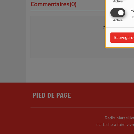
Activé
Commentaires(0)
F
Ut
Activé
Connectez-vous p
Sauvegard
SE
PIED DE PAGE
Radio Marseillet
s'attache à faire vivr