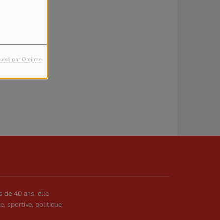
ulsé par Orejime
s de 40 ans, elle
le, sportive, politique