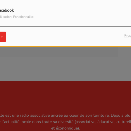
acebook
ilisation: Fonctionnalité
our commenter cet article
Prop
er
 CONNECTER
te est une radio associative ancrée au cœur de son territoire. Depuis plu
e l'actualité locale dans toute sa diversité (associative, éducative, culturel
et économique).