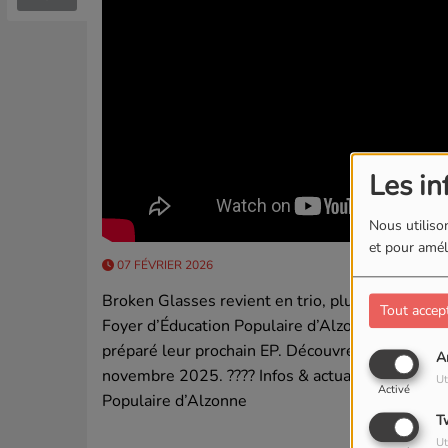
Les in
Nous utilison
et pour améli
07 FÉVRIER 2026
Broken Glasses revient en trio, plus puissant e
Tout accep
Foyer d’Éducation Populaire d’Alzonne, ils ont 
préparé leur prochain EP. Découvrez leur histoire
A
novembre 2025. ???? Infos & actualités du FEP 
Ut
Activé
Populaire d’Alzonne
T
Ut