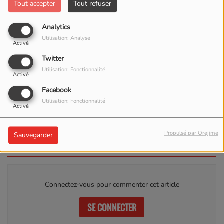
Tout accepter
Tout refuser
Analytics
Utilisation: Analyse
Activé
Twitter
Utilisation: Fonctionnalité
Activé
ÉCOUTER LE PODCAST
TÉLÉCHARGER LE PODCAST
Facebook
Utilisation: Fonctionnalité
Activé
ACCORDEON DU 16 JUIN2024
Propulsé par Orejime
Sauvegarder
Commentaires(0)
Connectez-vous pour commenter cet article
SE CONNECTER