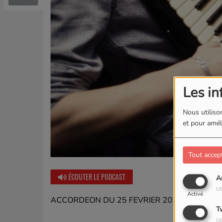
Les in
Nous utilison
et pour améli
Tout accep
ÉCOUTER LE PODCAST
A
Ut
Activé
ACCORDEON DU 25 FEVRIER 2024
T
Ut