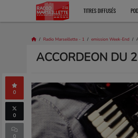
TITRES DIFFUSÉS
PO
Radio Marseillette - 1
emission Week-End
ACCORDEON DU 25
0
0
0