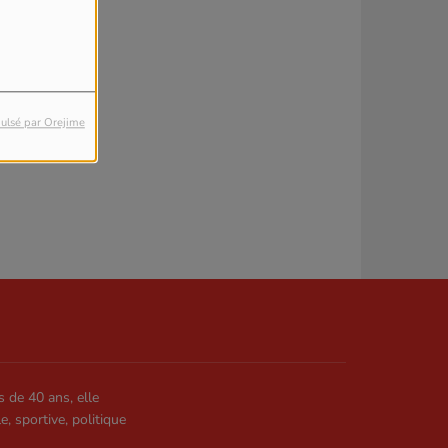
ulsé par Orejime
s de 40 ans, elle
le, sportive, politique