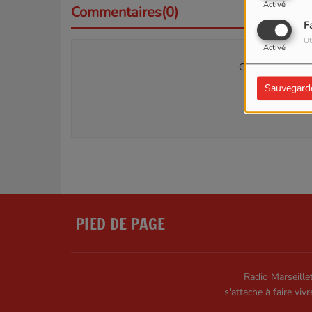
Activé
Commentaires(0)
F
Ut
Activé
Connectez-vous p
Sauvegard
SE
PIED DE PAGE
Radio Marseillet
s'attache à faire vivr