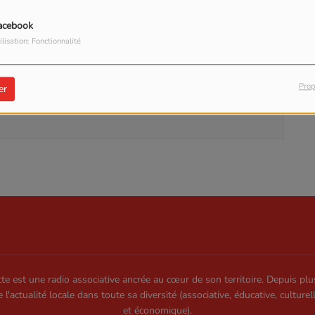
acebook
ilisation: Fonctionnalité
our commenter cet article
Prop
er
 CONNECTER
te est une radio associative ancrée au cœur de son territoire. Depuis plu
e l'actualité locale dans toute sa diversité (associative, éducative, culturel
et économique).