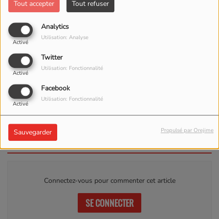
Tout accepter
Tout refuser
Analytics
Utilisation: Analyse
Activé
Twitter
Utilisation: Fonctionnalité
Activé
ÉCOUTER LE PODCAST
TÉLÉCHARGER LE PODCAST
Facebook
Utilisation: Fonctionnalité
Activé
ACCORDEON DU 26 MAI 2024
Propulsé par Orejime
Sauvegarder
Commentaires(0)
Connectez-vous pour commenter cet article
SE CONNECTER