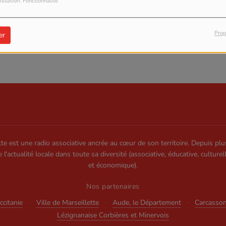
ilisation: Fonctionnalité
 CONNECTER
Prop
er
te est une radio associative ancrée au cœur de son territoire. Depuis plu
e l'actualité locale dans toute sa diversité (associative, éducative, culturel
et économique).
Nos partenaires
citanie
·
Ville de Marseillette
·
Aude, le Département
·
Carcasso
Lézignanaise Corbières et Minervois