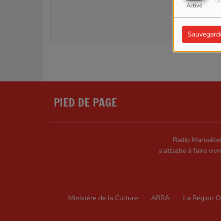
Ut
Activé
SE
Sauvegard
PIED DE PAGE
Radio Marseillet
s'attache à faire vivr
Ministère de la Culture
·
ARRA
·
La Région Oc