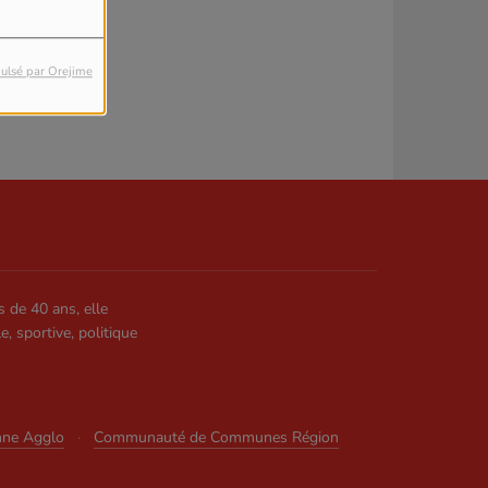
ulsé par Orejime
s de 40 ans, elle
le, sportive, politique
nne Agglo
·
Communauté de Communes Région