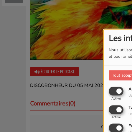
Les in
Nous utilison
et pour améli
ÉCOUTER LE PODCAST
Tout accep
DISCOBONHEUR DU 05 MAI 2024
A
Ut
Activé
Commentaires(0)
T
Ut
Activé
F
Connectez-vous p