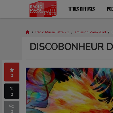
TITRES DIFFUSÉS
PO
Radio Marseillette - 1
emission Week-End
DISCOBONHEUR DU
0
0
0