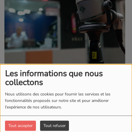
Les informations que nous
emission Week-End
collectons
Nous utilisons des cookies pour fournir les services et les
DISCOBONHEUR DU 14 AVRIL
fonctionnalités proposés sur notre site et pour améliorer
2024
l'expérience de nos utilisateurs.
ACCORDEON DU 7 AVRIL 2024
Tout accepter
Tout refuser