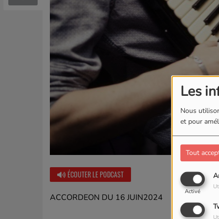
Les in
Nous utilison
et pour améli
Tout accep
ÉCOUTER LE PODCAST
A
Ut
Activé
ACCORDEON DU 16 JUIN2024
T
Ut