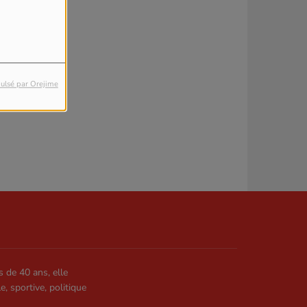
ulsé par Orejime
s de 40 ans, elle
le, sportive, politique