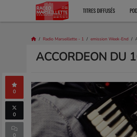
TITRES DIFFUSÉS
PO
Radio Marseillette - 1
emission Week-End
ACCORDEON DU 16
0
0
0