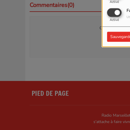
Activé
Commentaires(0)
F
Ut
Activé
Connectez-vous p
Sauvegard
SE
PIED DE PAGE
Radio Marseillet
s'attache à faire vivr