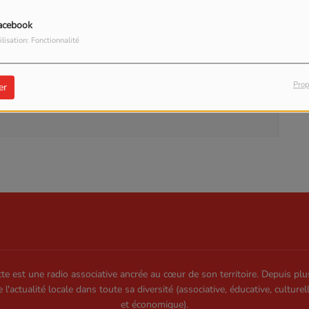
acebook
ilisation: Fonctionnalité
our commenter cet article
Prop
er
 CONNECTER
te est une radio associative ancrée au cœur de son territoire. Depuis plu
e l'actualité locale dans toute sa diversité (associative, éducative, culturel
et économique).