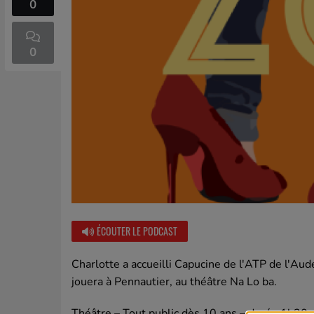
0
0
ÉCOUTER LE PODCAST
Charlotte a accueilli Capucine de l'ATP de l'Au
jouera à Pennautier, au théâtre Na Lo ba.
Théâtre – Tout public dès 10 ans – durée 1h30