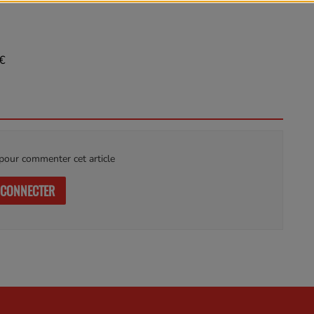
7€
our commenter cet article
 CONNECTER