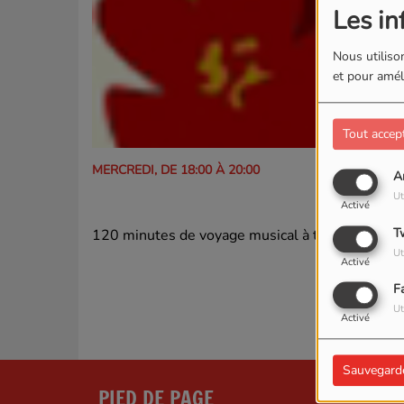
Les in
Nous utilison
et pour améli
Tout accep
MERCREDI, DE 18:00 À 20:00
A
Ut
Activé
T
120 minutes de voyage musical à travers les îles
Ut
Activé
F
Ut
Activé
Sauvegard
PIED DE PAGE