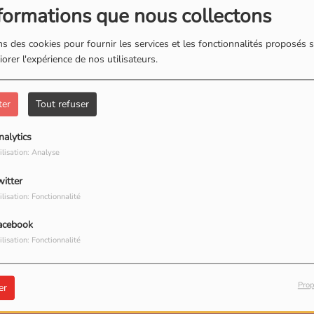
formations que nous collectons
s des cookies pour fournir les services et les fonctionnalités proposés s
orer l'expérience de nos utilisateurs.
ter
Tout refuser
nalytics
ilisation: Analyse
witter
 : Antilles, Afrique et Amérique Latine.
ilisation: Fonctionnalité
acebook
ilisation: Fonctionnalité
Prop
er