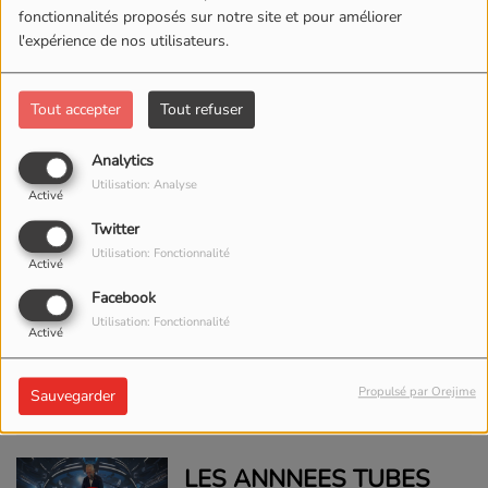
fonctionnalités proposés sur notre site et pour améliorer
RUGBY À XIII
l'expérience de nos utilisateurs.
Tout accepter
Tout refuser
Analytics
EMISSION WEEK-END
Utilisation: Analyse
Activé
Twitter
Utilisation: Fonctionnalité
Activé
Facebook
Utilisation: Fonctionnalité
LES ANNNEES TUBES
Activé
DU 13 JANVIER 2024
Propulsé par Orejime
Sauvegarder
LES ANNNEES TUBES