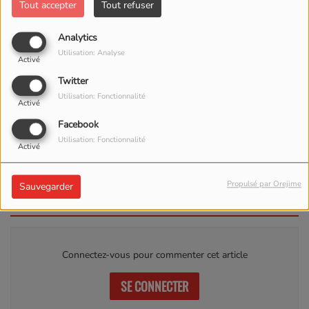
Tout accepter
Tout refuser
Analytics
Utilisation: Analyse
Activé
Twitter
Utilisation: Fonctionnalité
Activé
ÉCOUTER LE PODCAST
TÉLÉCHARGER LE PODCAST
Facebook
Utilisation: Fonctionnalité
Activé
ACCORDEON DU 25 JUIN 2023
Propulsé par Orejime
Sauvegarder
Commentaires(0)
Connectez-vous pour commenter cet article
SE CONNECTER