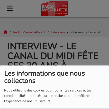
Radio Marseillette - 1
Interview
Interview - Le canal du Midi fête ses 30 ans à l’UNESCO !
INTERVIEW - LE
CANAL DU MIDI FÊTE
SES 30 ANS À
Les informations que nous
L’UNESCO !
collectons
Nous utilisons des cookies pour fournir les services et les
fonctionnalités proposés sur notre site et pour améliorer
l'expérience de nos utilisateurs.