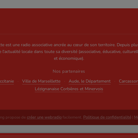
te est une radio associative ancrée au cœur de son territoire. Depuis plu
e l'actualité locale dans toute sa diversité (associative, éducative, culturel
et économique).
Nos partenaires
citanie
·
Ville de Marseillette
·
Aude, le Département
·
Carcasso
Lézignanaise Corbières et Minervois
ing propose de
créer une webradio
facilement.
Politique de confidentialité
|
Me