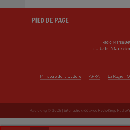
PIED DE PAGE
Radio Marseillet
s'attache à faire vivr
Ministère de la Culture
·
ARRA
·
La Région Oc
RadioKing © 2026 | Site radio créé avec
RadioKing
. RadioK