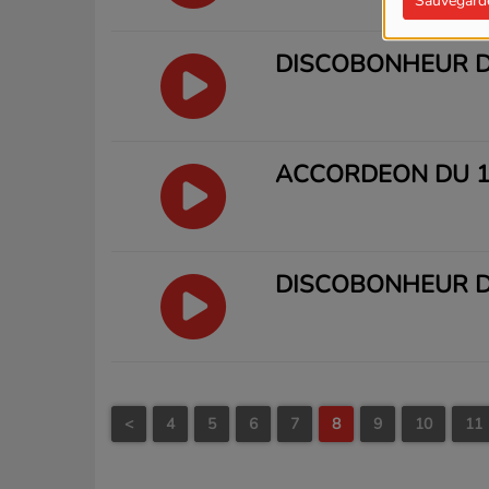
Sauvegard
DISCOBONHEUR DU
ACCORDEON DU 11
DISCOBONHEUR DU
<
4
5
6
7
8
9
10
11