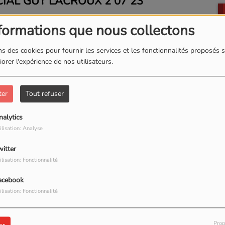
AL GUY LACROUX 2 07 23
formations que nous collectons
 2 JUILLET 2023
s des cookies pour fournir les services et les fonctionnalités proposés s
orer l'expérience de nos utilisateurs.
ter
Tout refuser
 JUIN 2023
nalytics
ilisation: Analyse
witter
 25 JUIN 2023
ilisation: Fonctionnalité
acebook
ilisation: Fonctionnalité
 JUIN 2023
Prop